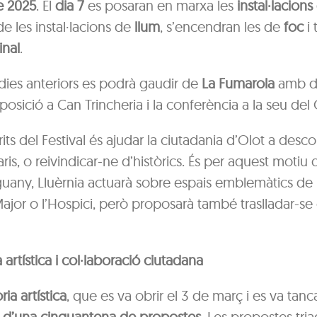
 2025
. El
dia 7
es posaran en marxa les
instal·lacions
de les instal·lacions de
llum
, s’encendran les de
foc
i 
inal
.
dies anteriors es podrà gaudir de
La Fumarola
amb d
’exposició a Can Trincheria i la conferència a la seu de
its del Festival és ajudar la ciutadania d’Olot a desco
raris, o reivindicar-ne d’històrics. És per aquest motiu
guany, Lluèrnia actuarà sobre espais emblemàtics de 
Major o l’Hospici, però proposarà també traslladar-se 
artística i col·laboració ciutadana
ia artística
, que es va obrir el 3 de març i es va tancar
 d’una cinquantena de propostes
. Les propostes tri