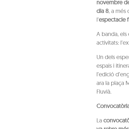
novembre de
dia 8
, a més 
l’
espectacle f
A banda, els 
activitats: l
Un dels esper
espais i itine
l’edició d’en
ara la plaça 
Fluvià.
Convocatòria 
La
convocatòr
va rebre més