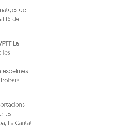
imatges de
 al 16 de
/PTT La
 les
rà espelmes
 trobarà
portacions
e les
, La Caritat i