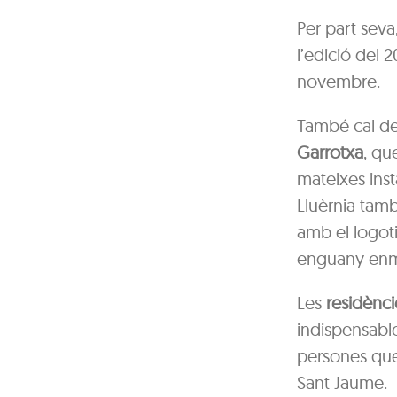
Per part seva
l’edició del 
novembre.
També cal des
Garrotxa
, qu
mateixes insta
Lluèrnia tam
amb el logoti
enguany enmi
Les
residènci
indispensable
persones que 
Sant Jaume.