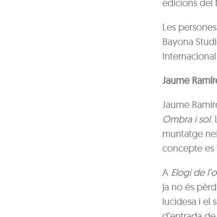
edicions del f
Les persones
Bayona Studio
Internacional
Jaume Ramíre
Jaume Ramírez
Ombra i sol
.
muntatge nei
concepte es t
A
Elogi de l
ja no és pèrd
lucidesa i el
d’entrada de