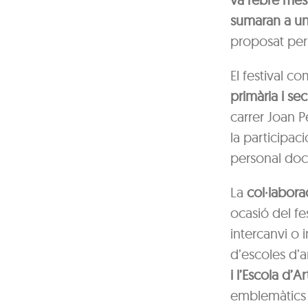
sumaran a una
proposat per 
El festival c
primària i se
carrer Joan P
la participac
personal doce
La
col·labora
ocasió del f
intercanvi o 
d’escoles d’ar
i l’Escola d’A
emblemàtics d