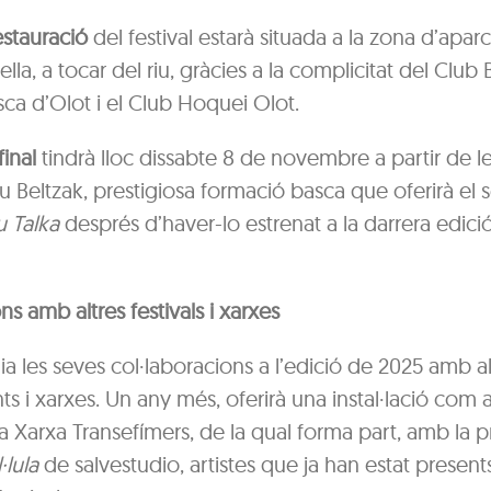
stauració
del festival estarà situada a la zona d’apa
lla, a tocar del riu, gràcies a la complicitat del Club
ca d’Olot i el Club Hoquei Olot.
inal
tindrà lloc dissabte 8 de novembre a partir de le
Beltzak, prestigiosa formació basca que oferirà el 
u Talka
després d’haver-lo estrenat a la darrera edició
 amb altres festivals i xarxes
ia les seves col·laboracions a l’edició de 2025 amb al
 i xarxes. Un any més, oferirà una instal·lació com 
a Xarxa Transefímers, de la qual forma part, amb la p
·lula
de salvestudio, artistes que ja han estat presents