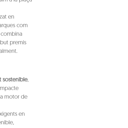
zat en
 marques com
l combina
rebut premis
nalment.
 sostenible
,
’impacte
m a motor de
exigents en
nible,