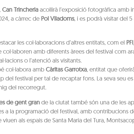
,
Can Trincheria
acollirà l’exposició fotogràfica amb 
2024, a càrrec de
Pol Viladoms
, i es podrà visitar del 5
tacar les col·laboracions d’altres entitats, com el
PFI
e col·laboren amb diferents àrees del festival com ara
l·lacions o l’atenció als visitants.
bé col·labora amb
Càritas Garrotxa
, entitat que oferi
p del festival per tal de recaptar fons. La seva seu es
g del recorregut.
es de gent gran
de la ciutat també són una de les a
s a la programació del festival, amb contribucions d
viuen als espais de Santa Maria del Tura, Montsacopa