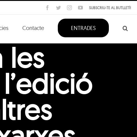
Facebook
Twitter
Instagram
YouTube
SUBSCRIU-TE AL BUTLLETÍ!
cies
Contacte
ENTRADES
 les
l’edició
ltres
xarxes