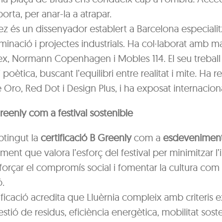
orta, per anar-la a atrapar.
 és un dissenyador establert a Barcelona especialit
·luminació i projectes industrials. Ha col·laborat amb
lex, Normann Copenhagen i Mobles 114. El seu trebal
i poètica, buscant l’equilibri entre realitat i mite. Ha 
Oro, Red Dot i Design Plus, i ha exposat internacio
Greenly com a festival sostenible
btingut la
certificació B Greenly
com a
esdeveniment
ent que valora l’esforç del festival per minimitzar l
forçar el compromís social i fomentar la cultura co
.
ficació acredita que Lluèrnia compleix amb criteris 
stió de residus, eficiència energètica, mobilitat soste