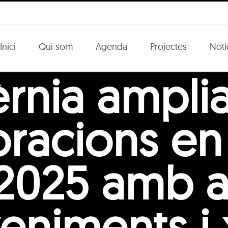
Inici
Qui som
Agenda
Projectes
Notí
èrnia amplia
oracions en 
2025 amb a
eniments i 