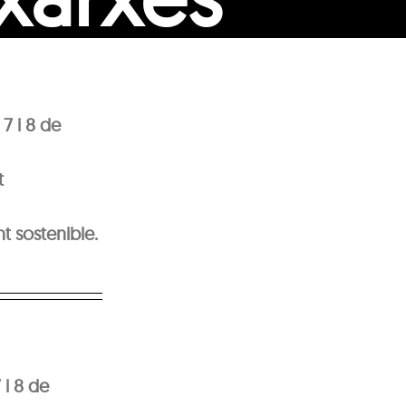
 7 i 8 de
t
t sostenible.
 i 8 de