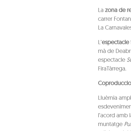
La
zona de re
carrer Fontane
La Carnavales
L’
espectacle f
mà de Deabru 
espectacle
S
FiraTàrrega.
Coproduccions
Lluèrnia ampl
esdeveniments
l’acord amb l
muntatge
Pul