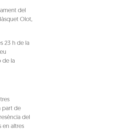
rcament del
 Bàsquet Olot,
s 23 h de la
seu
 de la
tres
a part de
resència del
 en altres