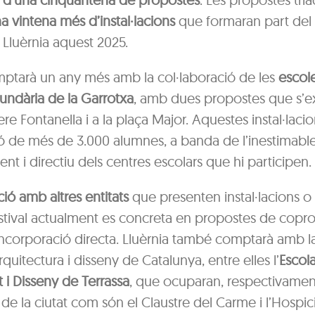
 vintena més d’instal·lacions
que formaran part del 
Lluèrnia aquest 2025.
omptarà un any més amb la col·laboració de les
escole
cundària de la Garrotxa
, amb dues propostes que s’ex
ere Fontanella i a la plaça Major. Aquestes instal·lac
ió de més de 3.000 alumnes, a banda de l’inestimable
nt i directiu dels centres escolars que hi participen.
ció amb altres entitats
que presenten instal·lacions o 
estival actualment es concreta en propostes de copr
incorporació directa. Lluèrnia també comptarà amb la
quitectura i disseny de Catalunya, entre elles l’
Escola
rt i Disseny de Terrassa
, que ocuparan, respectivamen
e la ciutat com són el Claustre del Carme i l’Hospici