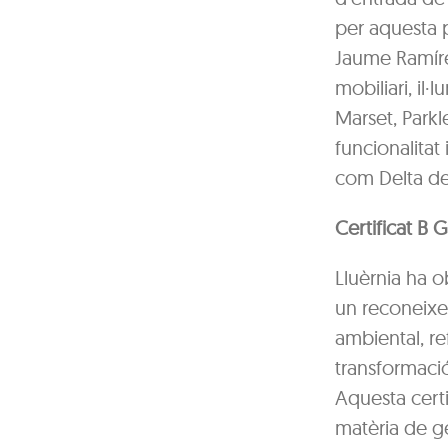
per aquesta p
Jaume Ramírez
mobiliari, il
Marset, Park
funcionalitat 
com Delta de 
Certificat B 
Lluèrnia ha o
un reconeixem
ambiental, re
transformació
Aquesta certi
matèria de ge