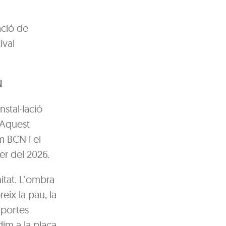
lació de
ival
N
stal·lació
. Aquest
m BCN i el
er del 2026.
tat. L’ombra
eix la pau, la
 portes
im a la plaça