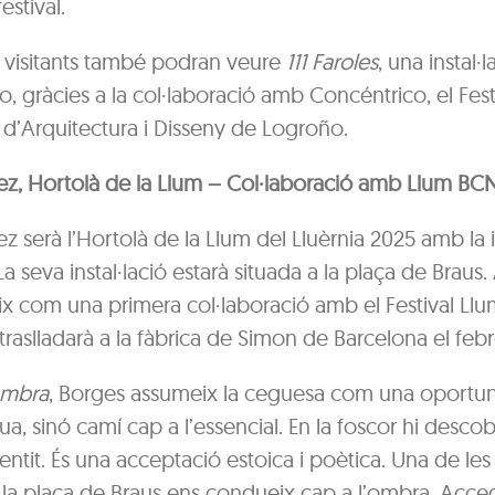
estival.
 visitants també podran veure
111 Faroles
, una instal·
, gràcies a la col·laboració amb Concéntrico, el Fest
 d’Arquitectura i Disseny de Logroño.
z, Hortolà de la Llum – Col·laboració amb Llum BC
 serà l’Hortolà de la Llum del Lluèrnia 2025 amb la in
 La seva instal·lació estarà situada a la plaça de Braus
x com una primera col·laboració amb el Festival Llu
raslladarà a la fàbrica de Simon de Barcelona el febr
’ombra
, Borges assumeix la ceguesa com una oportuni
ua, sinó camí cap a l’essencial. En la foscor hi descobr
 sentit. És una acceptació estoica i poètica. Una de les
 la plaça de Braus ens condueix cap a l’ombra. Acced