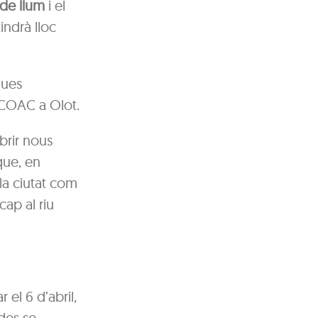
 de llum
i el
tindrà lloc
ues
l COAC a Olot.
brir nous
 que, en
la ciutat com
cap al riu
 el 6 d’abril,
ades se