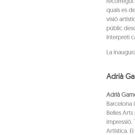
recorregut 
quals es de
visió artíst
públic desc
interpreti 
La inaugura
Adrià Ga
Adrià Game
Barcelona i
Belles Arts
impressió.
Artística. 