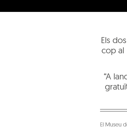
Els dos
cop al
“A land
gratu
El Museu de