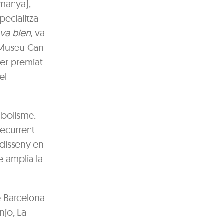
emanya),
pecialitza
 va bien
, va
l Museu Can
ser premiat
el
mbolisme.
 recurrent
i disseny en
e amplia la
e Barcelona
njo, La