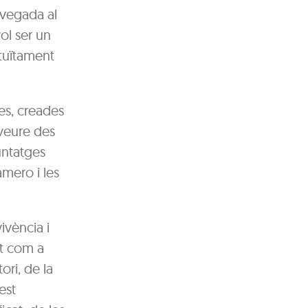
 vegada al
vol ser un
atuïtament
es, creades
 veure des
muntatges
amero i les
vivència i
nt com a
ori, de la
est