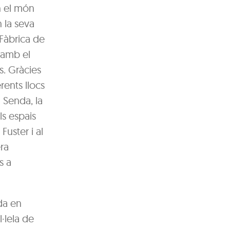
en el món
n la seva
 Fàbrica de
 amb el
s. Gràcies
rents llocs
 Senda, la
ls espais
Fuster i al
era
s a
ada en
·lela de