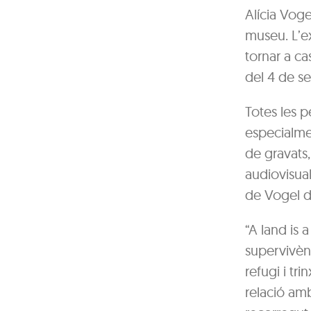
Alícia Vog
museu. L’ex
tornar a ca
del 4 de s
Totes les 
especialme
de gravats, 
audiovisual
de Vogel di
“A land is a
supervivèn
refugi i tri
relació amb