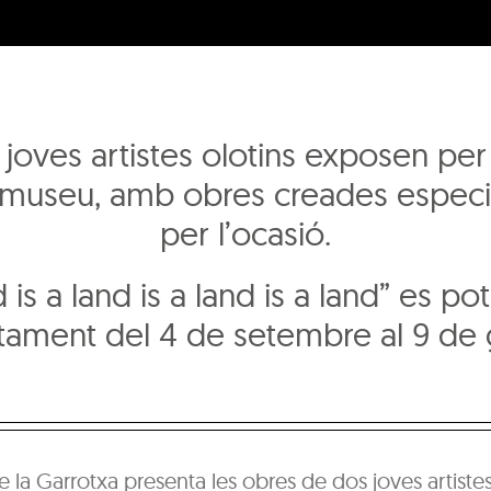
 joves artistes olotins exposen pe
 museu, amb obres creades espec
per l’ocasió.
 is a land is a land is a land” es pot
ïtament del 4 de setembre al 9 de 
 la Garrotxa presenta les obres de dos joves artistes