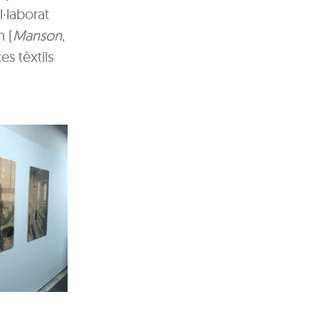
l·laborat
m (
Manson
,
es tèxtils