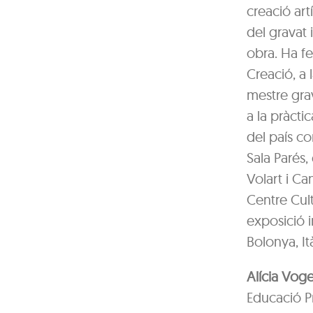
creació art
del gravat 
obra. Ha fe
Creació, a 
mestre grav
a la pràcti
del país co
Sala Parés
Volart i Ca
Centre Cult
exposició i
Bolonya, Ità
Alícia Voge
Educació Pr