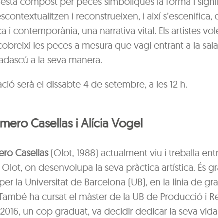
està compost per peces simbòliques la forma i signif
scontextualitzen i reconstrueixen, i així s’escenifica,
ica i contemporània, una narrativa vital. Els artistes vo
obreixi les peces a mesura que vagi entrant a la sala
cadascú a la seva manera.
ció serà el dissabte 4 de setembre, a les 12 h.
mero Casellas i Alícia Vogel
ro Casellas
(Olot, 1988) actualment viu i treballa ent
 Olot, on desenvolupa la seva pràctica artística. És g
 per la Universitat de Barcelona (UB), en la línia de gra
 També ha cursat el màster de la UB de Producció i R
El 2016, un cop graduat, va decidir dedicar la seva vida