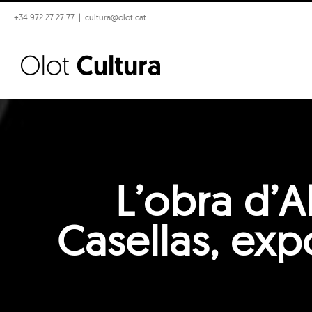
Skip
+34 972 27 27 77
|
cultura@olot.cat
to
content
L’obra d’A
Casellas, exp