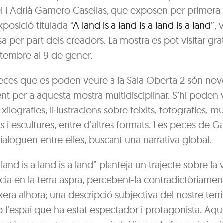
el i Adrià Gamero Casellas, que exposen per primera
posició titulada “
A land is a land is a land is a land
”, 
sa per part dels creadors. La mostra es pot visitar gr
etembre al 9 de gener.
peces que es poden veure a la Sala Oberta 2 són nov
nt per a aquesta mostra multidisciplinar. S’hi poden
xilografies, il·lustracions sobre teixits, fotografies, 
s i escultures, entre d’altres formats. Les peces de G
aloguen entre elles, buscant una narrativa global.
 land is a land is a land” planteja un trajecte sobre la 
cia en la terra aspra, percebent-la contradictòriame
nxera alhora; una descripció subjectiva del nostre territ
 l’espai que ha estat espectador i protagonista. Aqu