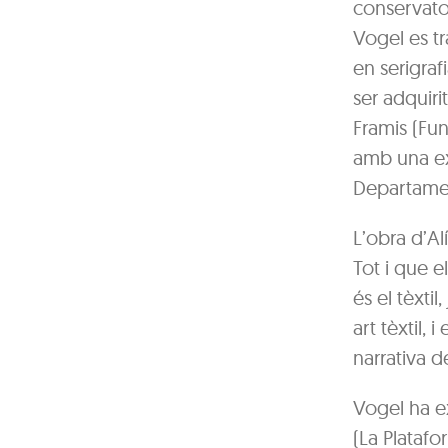
conservator
Vogel es tr
en serigrafi
ser adquiri
Framis (Fu
amb una ex
Departamen
L’obra d’A
Tot i que el
és el tèxti
art tèxtil,
narrativa d
Vogel ha ex
(La Platafo