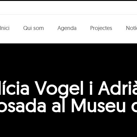
Inici
Qui som
Agenda
Projectes
Notí
lícia Vogel i Adr
osada al Museu 