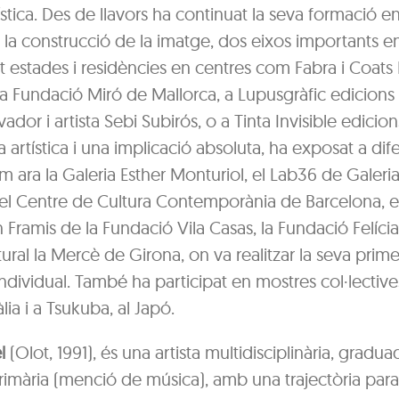
ística. Des de llavors ha continuat la seva formació 
i la construcció de la imatge, dos eixos importants e
t estades i residències en centres com Fabra i Coats
la Fundació Miró de Mallorca, a Lupusgràfic edicions
ador i artista Sebi Subirós, o a Tinta Invisible edicion
ca artística i una implicació absoluta, ha exposat a dife
m ara la Galeria Esther Monturiol, el Lab36 de Galeria
, el Centre de Cultura Contemporània de Barcelona, e
n Framis de la Fundació Vila Casas, la Fundació Felícia 
ural la Mercè de Girona, on va realitzar la seva prim
ndividual. També ha participat en mostres col·lective
lia i a Tsukuba, al Japó.
l
(Olot, 1991), és una artista multidisciplinària, gradu
imària (menció de música), amb una trajectòria paral