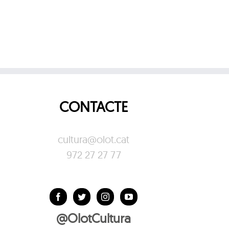
CONTACTE
cultura@olot.cat
972 27 27 77
@OlotCultura