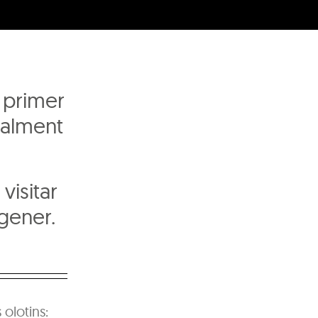
r primer
ialment
 visitar
gener.
 olotins: