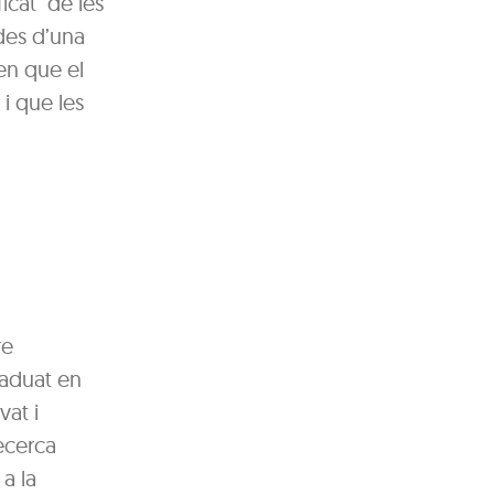
icat de les
 des d’una
len que el
 i que les
re
raduat en
vat i
ecerca
 a la