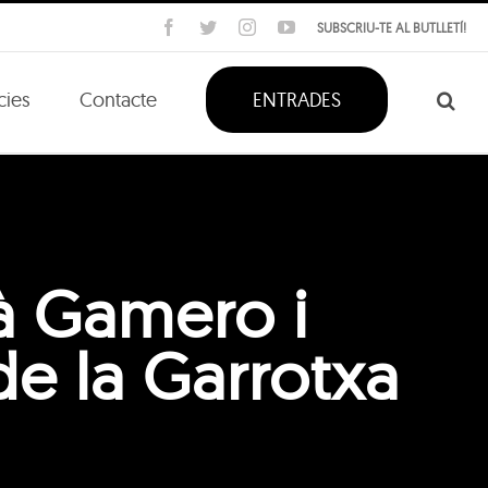
Facebook
Twitter
Instagram
YouTube
SUBSCRIU-TE AL BUTLLETÍ!
cies
Contacte
ENTRADES
ià Gamero i
de la Garrotxa