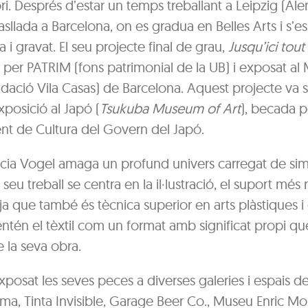
i. Després d’estar un temps treballant a Leipzig (Al
asllada a Barcelona, on es gradua en Belles Arts i s’es
a i gravat. El seu projecte final de grau,
Jusqu’ici tout
t per PATRIM (fons patrimonial de la UB) i exposat a
ndació Vila Casas) de Barcelona. Aquest projecte va 
posició al Japó (
Tsukuba Museum of Art
), becada p
t de Cultura del Govern del Japó.
lícia Vogel amaga un profund univers carregat de si
 seu treball se centra en la il·lustració, el suport més
l, ja que també és tècnica superior en arts plàstiques 
 i entén el tèxtil com un format amb significat propi qu
e la seva obra.
posat les seves peces a diverses galeries i espais d
rma, Tinta Invisible, Garage Beer Co., Museu Enric Mo