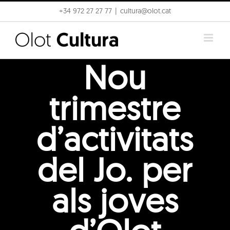
Skip
+34 972 27 27 77
|
cultura@olot.cat
to
content
Nou
trimestre
d’activitats
del Jo. per
als joves