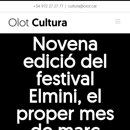
Skip
+34 972 27 27 77
|
cultura@olot.cat
to
content
Novena
edició del
festival
Elmini, el
proper mes