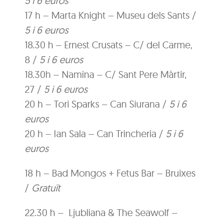
5 i 6 euros
17 h – Marta Knight – Museu dels Sants /
5 i 6 euros
18.30 h – Ernest Crusats – C/ del Carme,
8 /
5 i 6 euros
18.30h – Namina – C/ Sant Pere Màrtir,
27 /
5 i 6 euros
20 h – Tori Sparks – Can Siurana /
5 i 6
euros
20 h – Ian Sala – Can Trincheria /
5 i 6
euros
18 h – Bad Mongos + Fetus Bar – Bruixes
/
Gratuït
22.30 h – Ljubliana & The Seawolf –