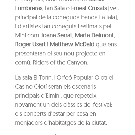
Lumbreras
,
Ian Sala
o
Ernest Crusats
(veu
principal de la coneguda banda La Iaia),
i d’artistes tan coneguts i estimats pel
Mini com
Joana Serrat
,
Marta Delmont
,
Roger Usart
i
Matthew McDaid
que ens
presentaran el seu nou projecte en
comú, Riders of the Canyon.
La sala El Torín, l’Orfeó Popular Olotí el
Casino Olotí seran els escenaris
principals d’Elmini, que repeteix
novament un dels clàssics del festival:
els concerts d’estar per casa en
menjadors d’habitatges de la ciutat.