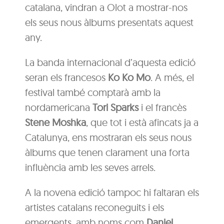
catalana, vindran a Olot a mostrar-nos
els seus nous àlbums presentats aquest
any.
La banda internacional d’aquesta edició
seran els francesos
Ko Ko Mo
. A més, el
festival també comptarà amb la
nordamericana
Tori Sparks
i el francès
Stene Moshka
, que tot i està afincats ja a
Catalunya, ens mostraran els seus nous
àlbums que tenen clarament una forta
influència amb les seves arrels.
A la novena edició tampoc hi faltaran els
artistes catalans reconeguits i els
emergents, amb noms com
Daniel