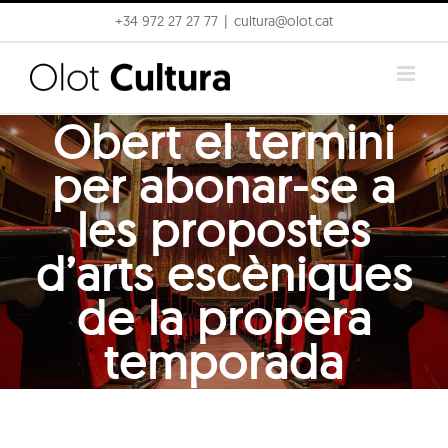
Skip
+34 972 27 27 77
|
cultura@olot.cat
to
content
Obert el termini
per abonar-se a
les propostes
d’arts escèniques
de la propera
temporada