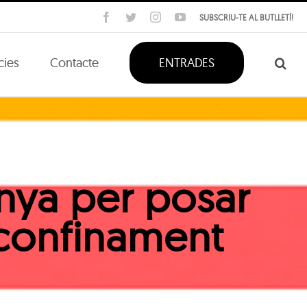
Facebook
Twitter
Instagram
YouTube
SUBSCRIU-TE AL BUTLLETÍ!
cies
Contacte
ENTRADES
anya per posar
l confinament