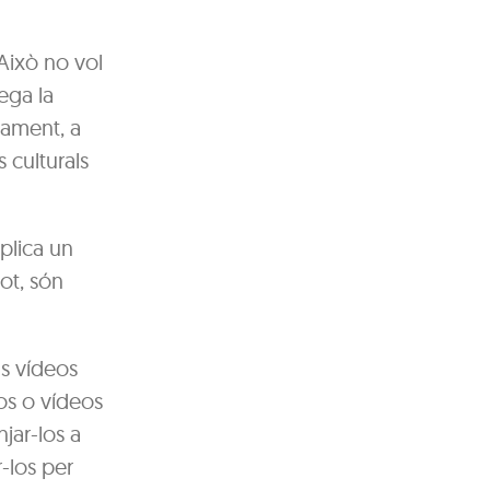
. Això no vol
gega la
nament, a
 culturals
xplica un
ot, són
us vídeos
tos o vídeos
njar-los a
-los per