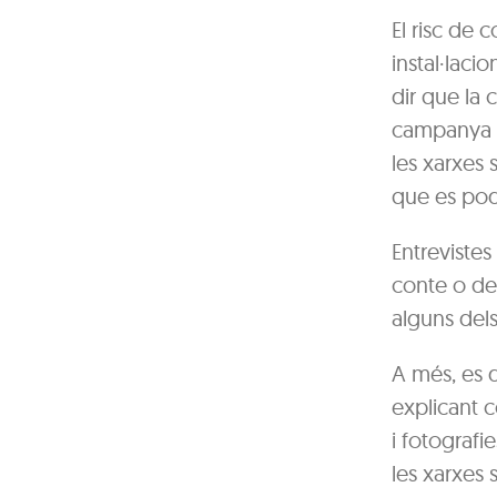
El risc de 
instal·lacio
dir que la c
campanya “
les xarxes 
que es pod
Entrevistes
conte o de
alguns del
A més, es 
explicant c
i fotografi
les xarxes 