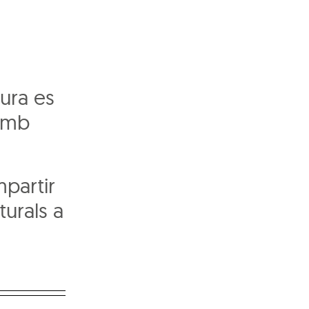
tura es
 amb
mpartir
turals a