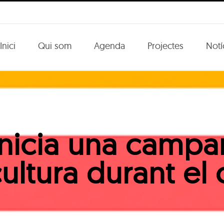
Inici
Qui som
Agenda
Projectes
Notí
inicia una camp
cultura durant e