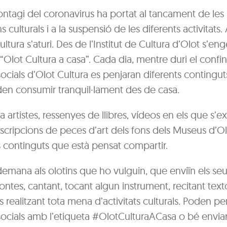
contagi del coronavirus ha portat al tancament de les
ns culturals i a la suspensió de les diferents activitats
ultura s’aturi. Des de l’Institut de Cultura d’Olot s’en
Olot Cultura a casa”. Cada dia, mentre duri el confi
socials d’Olot Cultura es penjaran diferents continguts
en consumir tranquil·lament des de casa.
 a artistes, ressenyes de llibres, vídeos en els que s’e
scripcions de peces d’art dels fons dels Museus d’Ol
s continguts que està pensat compartir.
demana als olotins que ho vulguin, que enviïn els se
ontes, cantant, tocant algun instrument, recitant tex
es realitzant tota mena d’activitats culturals. Poden pe
socials amb l’etiqueta #OlotCulturaACasa o bé enviar