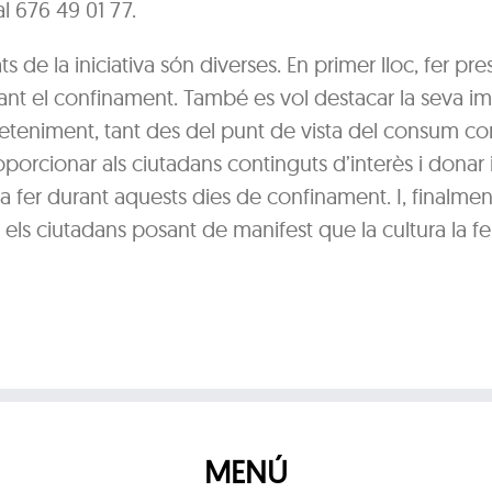
l 676 49 01 77.
s de la iniciativa són diverses. En primer lloc, fer pre
rant el confinament. També es vol destacar la seva i
eteniment, tant des del punt de vista del consum co
oporcionar als ciutadans continguts d’interès i donar
s a fer durant aquests dies de confinament. I, finalmen
els ciutadans posant de manifest que la cultura la f
MENÚ