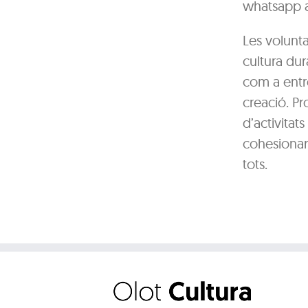
whatsapp a
Les voluntat
cultura du
com a entr
creació. Pr
d’activitat
cohesionar 
tots.