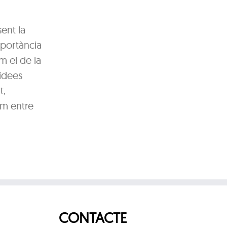
sent la
mportància
m el de la
 idees
t,
em entre
CONTACTE