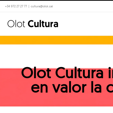
Skip
+34 972 27 27 77
|
cultura@olot.cat
to
content
Olot Cultura 
en valor la 