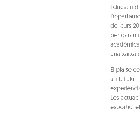
Educatiu d’
Departamen
del curs 20
per garanti
acadèmica i
una xarxa e
El pla se c
amb l’alumn
experiència
Les actuac
esportiu, el