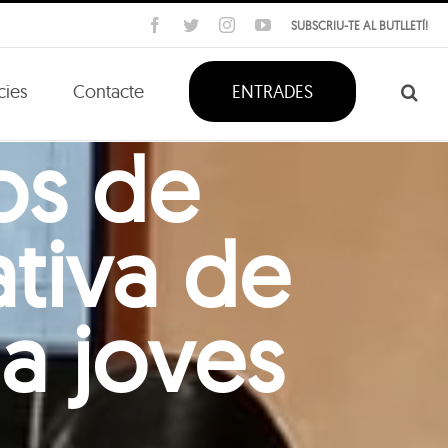
Facebook
Twitter
Instagram
YouTube
SUBSCRIU-TE AL BUTLLETÍ!
cies
Contacte
ENTRADES
os de
ativa de
a joves