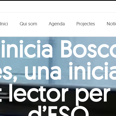
Inici
Qui som
Agenda
Projectes
Notí
 inicia Bosc
s, una inici
 lector per 
d’ESO