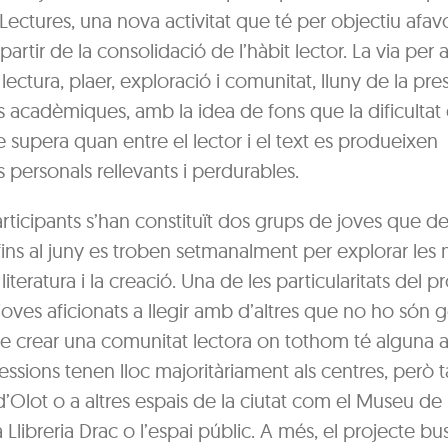
ectures, una nova activitat que té per objectiu afavor
partir de la consolidació de l’hàbit lector. La via per
 lectura, plaer, exploració i comunitat, lluny de la pre
 acadèmiques, amb la idea de fons que la dificultat
se supera quan entre el lector i el text es produeixen
personals rellevants i perdurables.
articipants s’han constituït dos grups de joves que d
 fins al juny es troben setmanalment per explorar les 
literatura i la creació. Una de les particularitats del p
joves aficionats a llegir amb d’altres que no ho són
de crear una comunitat lectora on tothom té alguna a 
ssions tenen lloc majoritàriament als centres, però 
d’Olot o a altres espais de la ciutat com el Museu de 
a Llibreria Drac o l’espai públic. A més, el projecte bu