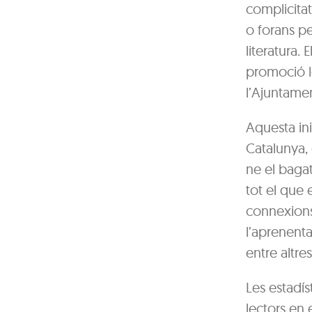
complicitat
o forans per
literatura.
promoció le
l’Ajuntamen
Aquesta in
Catalunya, 
ne el bagat
tot el que e
connexions 
l’aprenent
entre altres
Les estadís
lectors en 