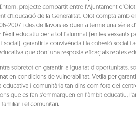
Entorn, projecte compartit entre l’Ajuntament d’Olot 
t d’Educació de la Generalitat. Olot compta amb el
06-2007 i des de llavors es duen a terme una sèrie d
r l’èxit educatiu per a tot l’alumnat (en les vessants p
 social), garantir la convivència i la cohesió social i
ducativa que doni una resposta eficaç als reptes ed
entra sobretot en garantir la igualtat d’oportunitats, s
at en condicions de vulnerabilitat. Vetlla per garant
 educativa i comunitària tan dins com fora del centr
ions que es fan s’emmarquen en l’àmbit educatiu, l’
 familiar i el comunitari.