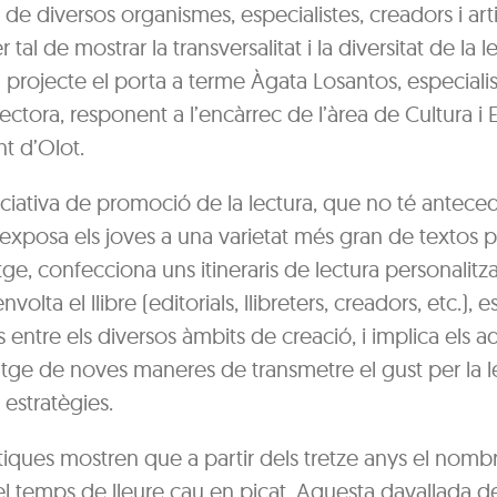
 de diversos organismes, especialistes, creadors i arti
 tal de mostrar la transversalitat i la diversitat de la le
 El projecte el porta a terme Àgata Losantos, especiali
ctora, responent a l’encàrrec de l’àrea de Cultura i
t d’Olot.
iciativa de promoció de la lectura, que no té antece
exposa els joves a una varietat més gran de textos p
ge, confecciona uns itineraris de lectura personalitza
nvolta el llibre (editorials, llibreters, creadors, etc.), e
entre els diversos àmbits de creació, i implica els a
atge de noves maneres de transmetre el gust per la l
 estratègies.
tiques mostren que a partir dels tretze anys el nomb
el temps de lleure cau en picat. Aquesta davallada de