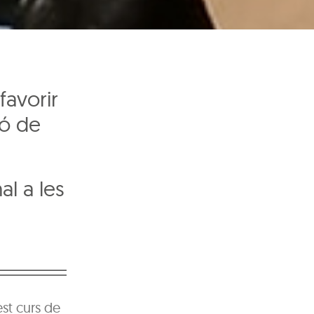
favorir
ió de
al a les
est curs de