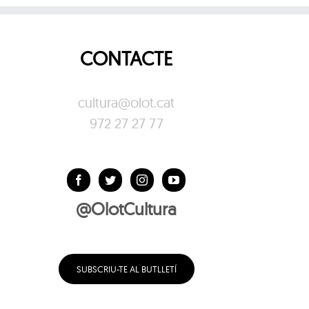
CONTACTE
cultura@olot.cat
972 27 27 77
@OlotCultura
SUBSCRIU-TE AL BUTLLETÍ