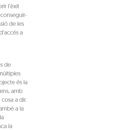
ir l’èxit
 aconseguir-
ssió de les
 d’accés a
es de
múltiples
rojecte és la
 gens, amb
cosa a dir.
també a la
la
sca la