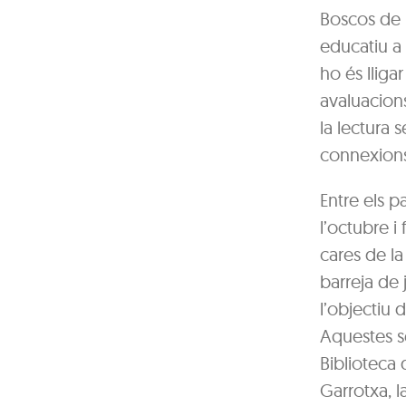
Boscos de L
educatiu a 
ho és lligar
avaluacions
la lectura 
connexions 
Entre els p
l’octubre i
cares de la 
barreja de 
l’objectiu 
Aquestes se
Biblioteca 
Garrotxa, l