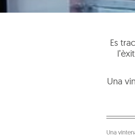
Es tra
l’èx
Una vin
Una vintena