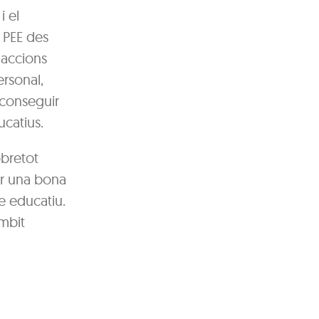
i el
 PEE des
’accions
ersonal,
 aconseguir
ucatius.
obretot
ir una bona
e educatiu.
àmbit