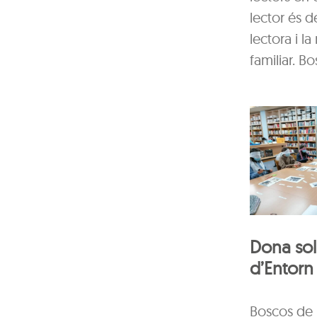
lector és d
lectora i 
familiar. 
Dona sol
d’Entorn
Boscos de L