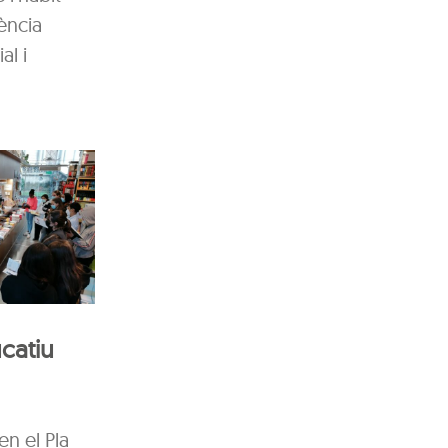
ència
al i
catiu
en el Pla