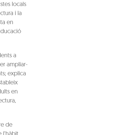
stes locals
ctura i la
sta en
 Educació
dents a
er ampliar-
ts; explica
stableix
dults en
ectura,
re de
 l’hàbit