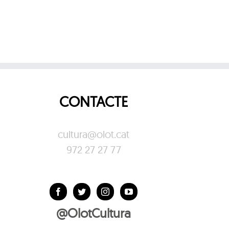
CONTACTE
cultura@olot.cat
972 27 27 77
@OlotCultura