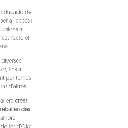
 i Educació de
er a l’accés i
clusions a
cat l’acte el
ana.
 diverses
or, fins a
sant per temes
e d’altres.
pal era
crear
reballen des
 alhora
de fer d’Olot