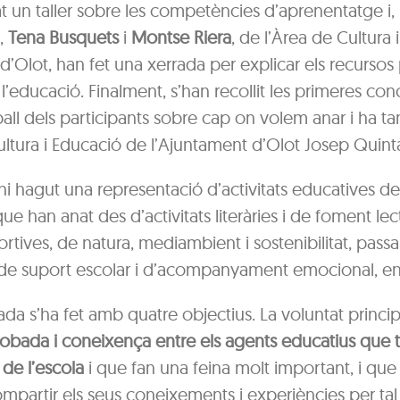
at un taller sobre les competències d’aprenentatge i,
,
Tena Busquets
i
Montse Riera
, de l’Àrea de Cultura
d’Olot, han fet una xerrada per explicar els recursos p
 l’educació. Finalment, s’han recollit les primeres con
ball dels participants sobre cap on volem anar i ha tan
ltura i Educació de l’Ajuntament d’Olot Josep Quint
hi hagut una representació d’activitats educatives de
e han anat des d’activitats literàries i de foment lect
portives, de natura, mediambient i sostenibilitat, pas
 de suport escolar i d’acompanyament emocional, entr
da s’ha fet amb quatre objectius. La voluntat princi
robada i coneixença entre els agents educatius que t
 de l’escola
i que fan una feina molt important, i que
partir els seus coneixements i experiències per tal 