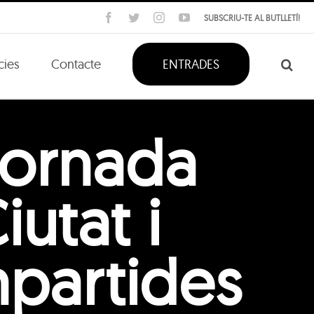
Facebook
Twitter
Instagram
YouTube
SUBSCRIU-TE AL BUTLLETÍ!
cies
Contacte
ENTRADES
Jornada
utat i
partides