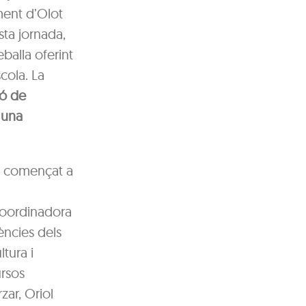
ment d’Olot
sta jornada,
balla oferint
cola. La
ió de
 una
a començat a
coordinadora
ències dels
ltura i
ursos
zar, Oriol