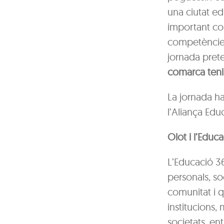
una ciutat ed
important co
competències 
jornada pret
comarca teni
La jornada ha
l’Aliança Ed
Olot i l’Educ
L’Educació 36
personals, so
comunitat i q
institucions,
societats, en