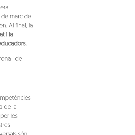
 era
a de marc de
. Al final, la
t i la
educadors.
rona i de
competències
a de la
per les
tres
versals són