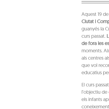
Aquest 19 de 
Ciutat i Com
guanyés la Cr
curs passat.
L
de fora les e
moments. Això
als centres al
que vol recon
educatius per
El curs passat,
l’objectiu d
els infants a
coneixements 