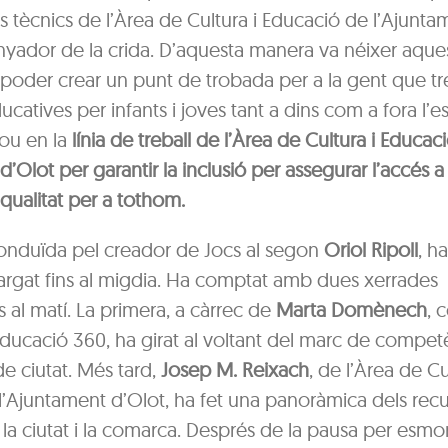
s tècnics de l’Àrea de Cultura i Educació de l’Ajunta
nyador de la crida. D’aquesta manera va néixer aque
oder crear un punt de trobada per a la gent que tre
catives per infants i joves tant a dins com a fora l’es
ou en la
línia de treball de l’Àrea de Cultura i Educac
d’Olot per garantir la inclusió per assegurar l’accés a
qualitat per a tothom.
conduïda pel creador de Jocs al segon
Oriol Ripoll
, h
allargat fins al migdia. Ha comptat amb dues xerrades
s al matí. La primera, a càrrec de
Marta Domènech
, 
Educació 360, ha girat al voltant del marc de compet
e ciutat. Més tard,
Josep M. Reixach
, de l’Àrea de Cu
l’Ajuntament d’Olot, ha fet una panoràmica dels rec
la ciutat i la comarca. Després de la pausa per esmor