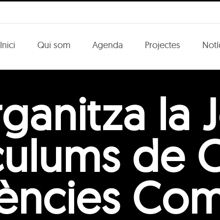
Inici
Qui som
Agenda
Projectes
Notí
rganitza la 
culums de Ci
ncies Com