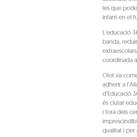
les que poden
infant en el fu
L’educació 3
banda, reduir 
extraescolars
coordinada am
Olot va comen
adherir a l’A
d’Educació 36
és ciutat edu
i fora dels c
imprescindibl
qualitat i pe