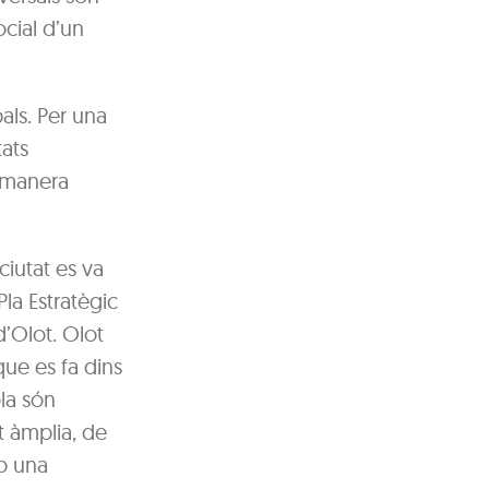
cial d’un
ls. Per una
tats
e manera
ciutat es va
Pla Estratègic
d’Olot. Olot
que es fa dins
ola són
t àmplia, de
mb una