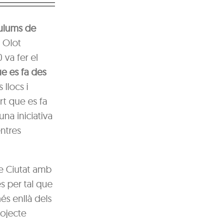
culums de
e Olot
 va fer el
ue es fa des
 llocs i
rt que es fa
una iniciativa
ntres
de Ciutat amb
s per tal que
és enllà dels
rojecte