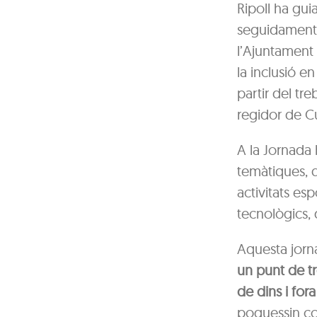
Ripoll ha gui
seguidament
l’Ajuntament 
la inclusió en
partir del tre
regidor de Cu
A la Jornada 
temàtiques, qu
activitats es
tecnològics,
Aquesta jorna
un punt de t
de dins i fora
poguessin com