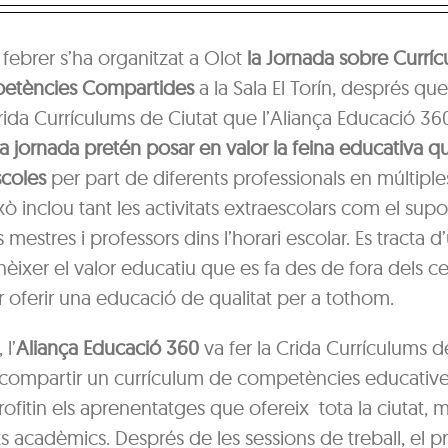
febrer s’ha organitzat a Olot
la Jornada sobre Currí
petències Compartides
a la Sala El Torín, després qu
ida Currículums de Ciutat que l’Aliança Educació 360
a jornada pretén posar en valor la feina educativa q
scoles
per part de diferents professionals en múltiples
 inclou tant les activitats extraescolars com el supo
s mestres i professors dins l’horari escolar. Es tracta d’
èixer el valor educatiu que es fa des de fora dels ce
 oferir una educació de qualitat per a tothom.
 l’
Aliança Educació 360
va fer la Crida Currículums 
e compartir un currículum de competències educative
profitin els aprenentatges que ofereix tota la ciutat, m
acadèmics. Després de les sessions de treball, el p