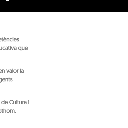
etències
ucativa que
n valor la
gents
 de Cultura i
tothom.