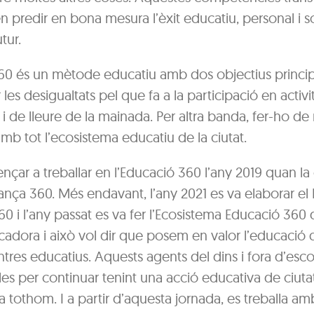
 predir en bona mesura l’èxit educatiu, personal i so
tur.
60 és un mètode educatiu amb dos objectius principa
les desigualtats pel que fa a la participació en activi
 i de lleure de la mainada. Per altra banda, fer-ho d
b tot l’ecosistema educatiu de la ciutat.
çar a treballar en l’Educació 360 l’any 2019 quan la 
liança 360. Més endavant, l’any 2021 es va elaborar el 
0 i l’any passat es va fer l’Ecosistema Educació 360 
cadora i això vol dir que posem en valor l’educació 
entres educatius. Aquests agents del dins i fora d’esc
es per continuar tenint una acció educativa de ciuta
r a tothom. I a partir d’aquesta jornada, es treballa a