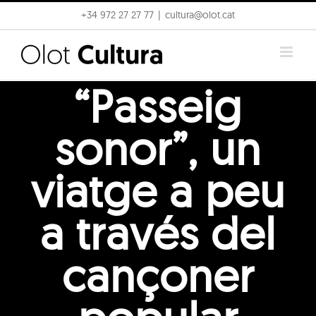
Skip
+34 972 27 27 77
|
cultura@olot.cat
to
content
“Passeig
sonor”, un
viatge a peu
a través del
cançoner