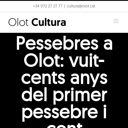
Skip
+34 972 27 27 77
|
cultura@olot.cat
to
content
Pessebres a
Olot: vuit-
cents anys
del primer
pessebre i