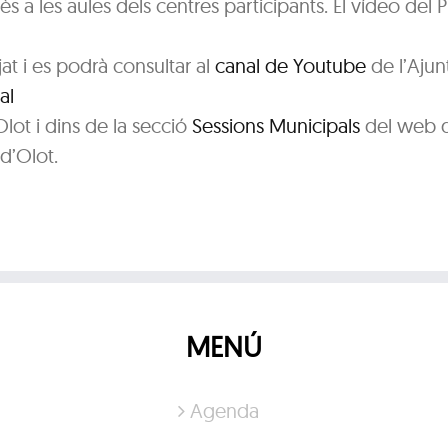
s a les aules dels centres participants. El vídeo del P
t i es podrà consultar al
canal de Youtube
de l’Aju
al
ot i dins de la secció
Sessions Municipals
del web 
d’Olot.
MENÚ
Agenda