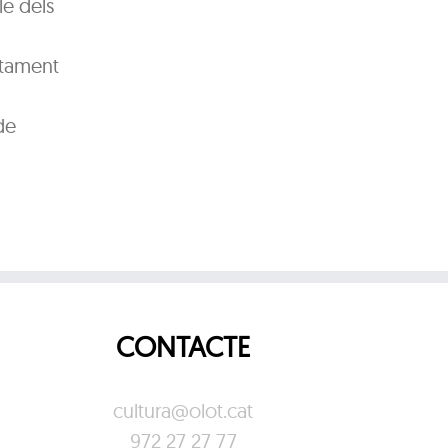
le dels
ntament
de
CONTACTE
cultura@olot.cat
972 27 27 77