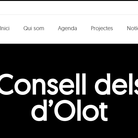
Inici
Qui som
Agenda
Projectes
Notí
Consell del
d’Olot