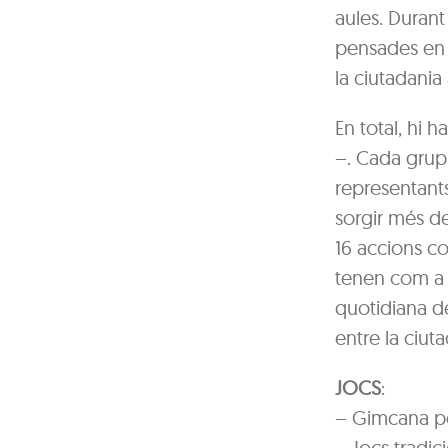
aules. Durant
pensades en c
la ciutadania 
En total, hi 
–. Cada grup 
representants
sorgir més de 
16 accions co
tenen com a o
quotidiana de
entre la ciuta
JOCS
:
– Gimcana per
– Jocs tradici