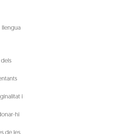
a llengua
 dels
entants
inalitat i
donar-hi
s de les