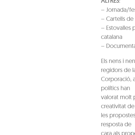
ALTRES
:
– Jornada/fes
– Cartells de
– Estovalles 
catalana
– Documental
Els nens i ne
regidors de l
Corporació, a
polítics han
valorat molt p
creativitat de
les propostes
resposta de
cara als prop