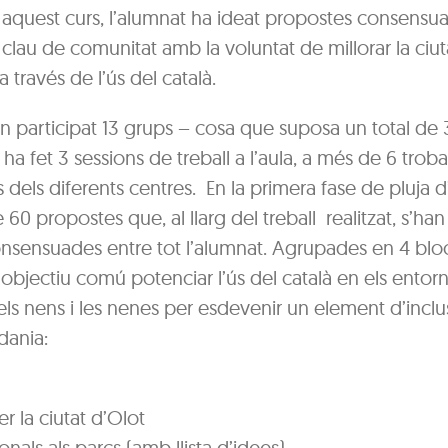
 aquest curs, l’alumnat ha ideat propostes consensua
lau de comunitat amb la voluntat de millorar la ciuta
a través de l’ús del català.
han participat 13 grups – cosa que suposa un total de
ha fet 3 sessions de treball a l’aula, a més de 6 trob
 dels diferents centres. En la primera fase de pluja 
60 propostes que, al llarg del treball realitzat, s’han
nsensuades entre tot l’alumnat. Agrupades en 4 blocs
bjectiu comú potenciar l’ús del català en els entorn
ls nens i les nenes per esdevenir un element d’inclu
dania:
 la ciutat d’Olot
onals als parcs (amb llista d’idees)