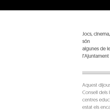
Jocs, cinema,
són
algunes de le
l’Ajuntament
Aquest dijous
Consell dels 
centres educa
estat els enc