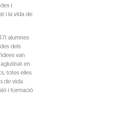
des i
t i la vida de
 371 alumnes
ades dels
d’idees van
 aglutinat en
, totes elles
s de vida
sió i formació