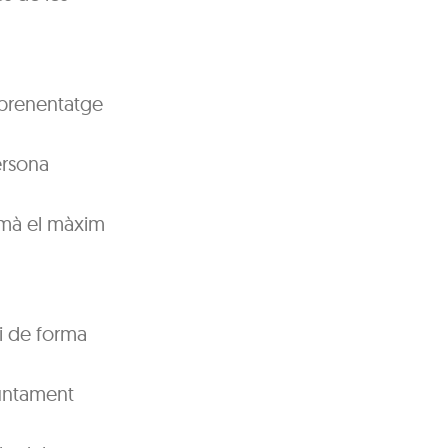
 aprenentatge
ersona
 mà el màxim
 i de forma
juntament