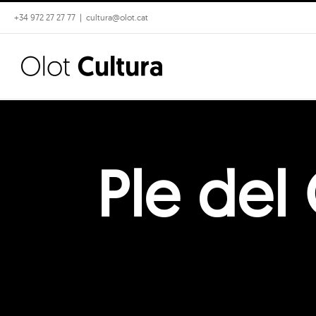
Skip
+34 972 27 27 77
|
cultura@olot.cat
to
content
Ple del 