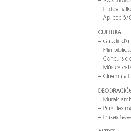
– Endevinalles
– Aplicació/
CULTURA
:
– Gaudir d’un
– Minibibliot
– Concurs de 
– Música cata
– Cinema a la
DECORACIÓ
:
– Murals amb
– Paraules mo
– Frases fetes