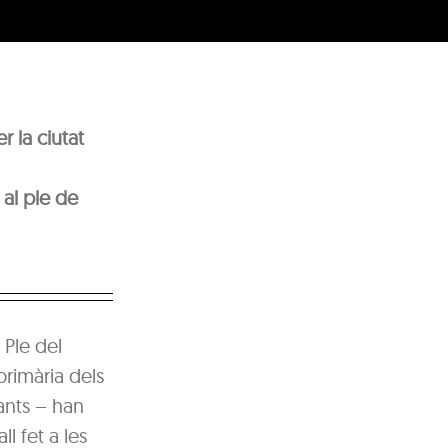
 la ciutat
 al ple de
 Ple del
primària dels
ants – han
l fet a les