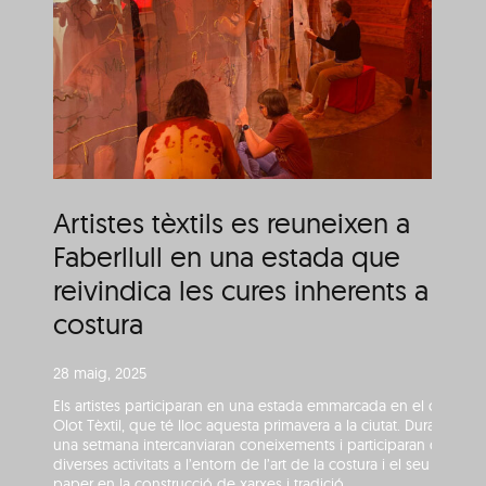
en
Entrevista a Maria de
Lluc Serra
Artistes tèxtils es reuneixen a
Faberllull en una estada que
reivindica les cures inherents a la
costura
28 maig, 2025
Els artistes participaran en una estada emmarcada en el cicle
Olot Tèxtil, que té lloc aquesta primavera a la ciutat. Durant
una setmana intercanviaran coneixements i participaran de
diverses activitats a l’entorn de l’art de la costura i el seu
paper en la construcció de xarxes i tradició.