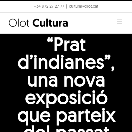
Skip
+34 972 27 27 77
|
cultura@olot.cat
to
content
“Prat
d’indianes”,
una nova
exposició
que parteix