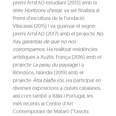
premi ArtsFAD estudiant (2013) amb la
sèrie
Horitzons d’estar
, va ser finalista al
Premi d’escultura de la Fundació
Vilacasas (2015) i va guanyar el segon
premi ArtsFAD (2017) amb el projecte
No
hay garantías de que no nos
corrompamos
. Ha realitzat residències
artístiques a Auztis, França (2016) amb el
projecte
La peau du paysage
i a
Blöndúos, Islàndia (2019) amb el
projecte
Átta blaða rós
. Ha participat en
diverses exposicions a ciutats catalanes,
així com també a Itàlia i Portugal, les
més recents al Centre d’Art
Contemporani de Mataró (“Exvots: