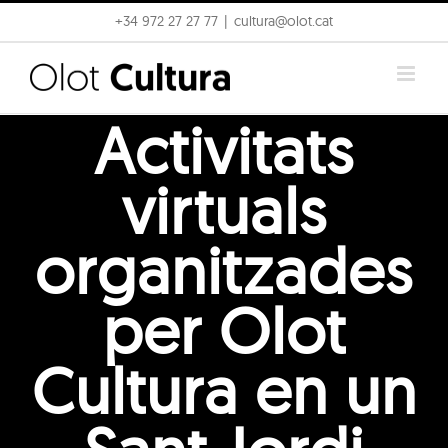
Skip
+34 972 27 27 77
|
cultura@olot.cat
to
content
Activitats
virtuals
organitzades
per Olot
Cultura en un