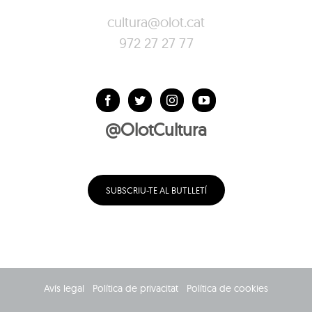
cultura@olot.cat
972 27 27 77
@OlotCultura
SUBSCRIU-TE AL BUTLLETÍ
Avís legal
Política de privacitat
Política de cookies