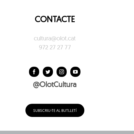
CONTACTE
cultura@olot.cat
972 27 27 77
@OlotCultura
SUBSCRIU-TE AL BUTLLETÍ