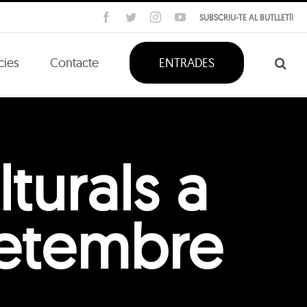
Facebook
Twitter
Instagram
YouTube
SUBSCRIU-TE AL BUTLLETÍ!
cies
Contacte
ENTRADES
turals a
 setembre