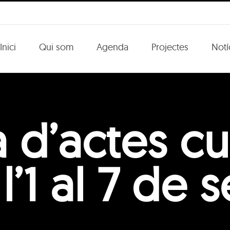
Inici
Qui som
Agenda
Projectes
Notí
d’actes cul
l’1 al 7 de