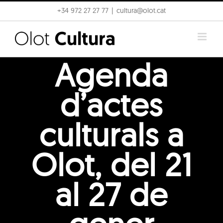
Skip
+34 972 27 27 77
|
cultura@olot.cat
to
content
Agenda
d’actes
culturals a
Olot, del 21
al 27 de