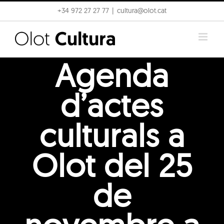
Skip
+34 972 27 27 77
|
cultura@olot.cat
to
content
Agenda
d’actes
culturals a
Olot del 25
de