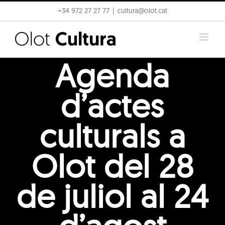
Skip
+34 972 27 27 77
|
cultura@olot.cat
to
content
Agenda
d’actes
culturals a
Olot del 28
de juliol al 24