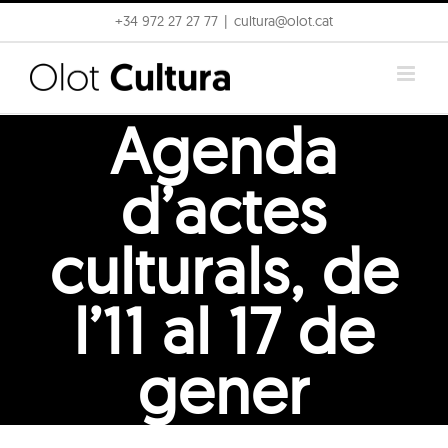
Skip
+34 972 27 27 77
|
cultura@olot.cat
to
content
Agenda
d’actes
culturals, de
l’11 al 17 de
gener