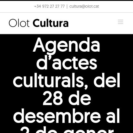
Skip
+34 972 27 27 77
|
cultura@olot.cat
to
content
Agenda
d’actes
culturals, del
28 de
desembre al