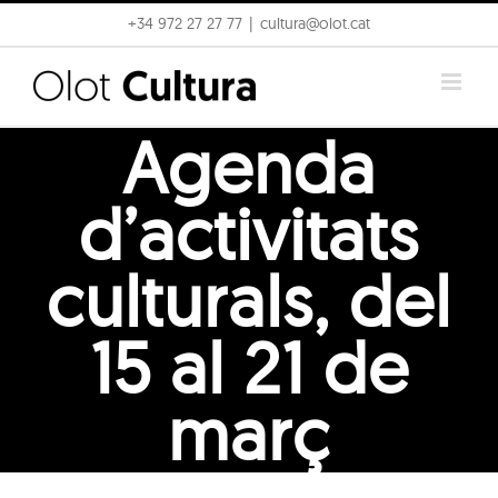
Skip
+34 972 27 27 77
|
cultura@olot.cat
to
content
Agenda
d’activitats
culturals, del
15 al 21 de
març