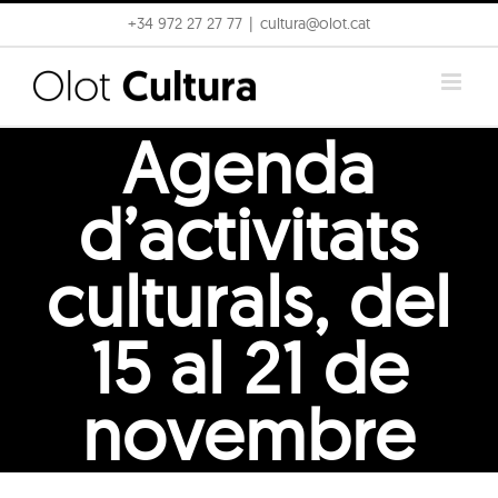
Skip
+34 972 27 27 77
|
cultura@olot.cat
to
content
Agenda
d’activitats
culturals, del
15 al 21 de
novembre