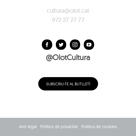
cultura@olot.cat
972 27 27 77
@OlotCultura
SUBSCRIU-TE AL BUTLLETÍ
Avís legal
Política de privacitat
Política de cookies