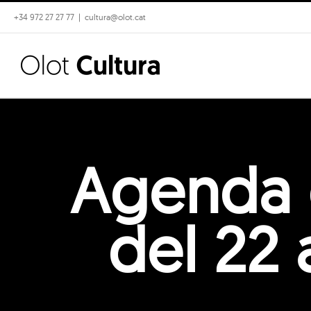
Skip
+34 972 27 27 77
|
cultura@olot.cat
to
content
Agenda d’
del 22