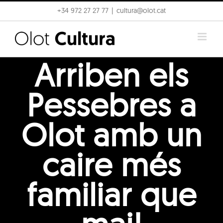
Skip
+34 972 27 27 77
|
cultura@olot.cat
to
content
Arriben els
Pessebres a
Olot amb un
caire més
familiar que