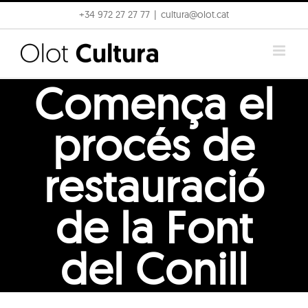
Skip
+34 972 27 27 77
|
cultura@olot.cat
to
content
Comença el
procés de
restauració
de la Font
del Conill