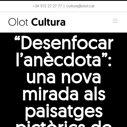
Skip
+34 972 27 27 77
|
cultura@olot.cat
to
content
“Desenfocar
l’anècdota”:
una nova
mirada als
paisatges