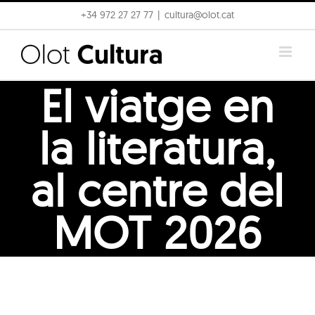
Skip
+34 972 27 27 77
|
cultura@olot.cat
to
content
El viatge en
la literatura,
al centre del
MOT 2026