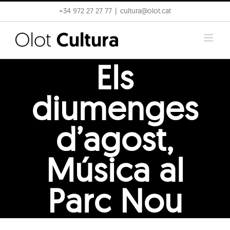
Skip
+34 972 27 27 77
|
cultura@olot.cat
to
content
Els
diumenges
d’agost,
Música al
Parc Nou