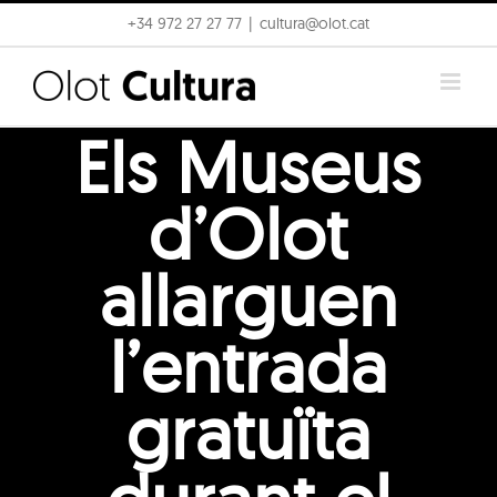
Skip
+34 972 27 27 77
|
cultura@olot.cat
to
content
Els Museus
d’Olot
allarguen
l’entrada
gratuïta