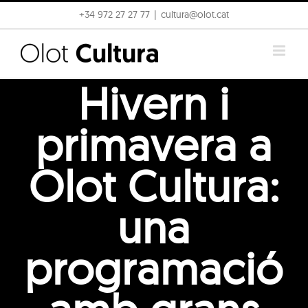
Skip
+34 972 27 27 77
|
cultura@olot.cat
to
content
Hivern i
primavera a
Olot Cultura:
una
programació