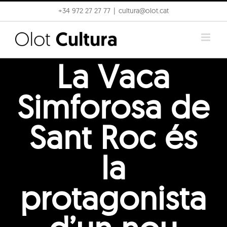
Skip
+34 972 27 27 77
|
cultura@olot.cat
to
content
La Vaca
Simforosa de
Sant Roc és
la
protagonista