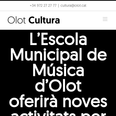
Skip
+34 972 27 27 77
|
cultura@olot.cat
to
content
L’Escola
Municipal de
Música
d’Olot
oferirà noves