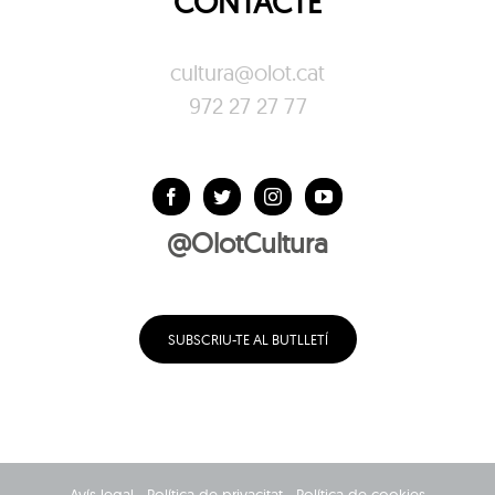
CONTACTE
cultura@olot.cat
972 27 27 77
@OlotCultura
SUBSCRIU-TE AL BUTLLETÍ