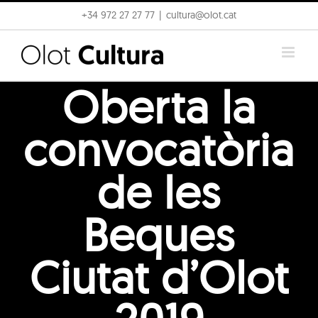
Skip
+34 972 27 27 77
|
cultura@olot.cat
to
content
Oberta la
convocatòria
de les
Beques
Ciutat d’Olot