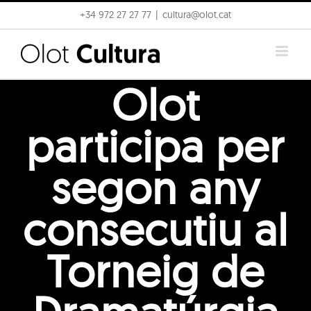
Skip
+34 972 27 27 77
|
cultura@olot.cat
to
content
Olot
participa per
segon any
consecutiu al
Torneig de