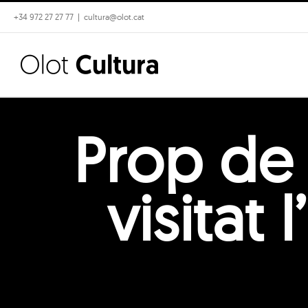
Skip
+34 972 27 27 77
|
cultura@olot.cat
to
content
Prop de
visitat