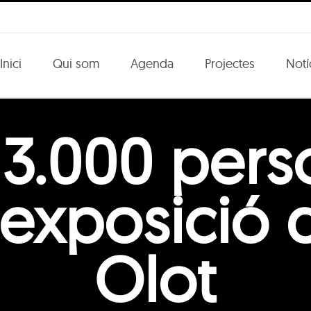
Inici
Qui som
Agenda
Projectes
Notí
 3.000 pers
 l’exposició 
Olot