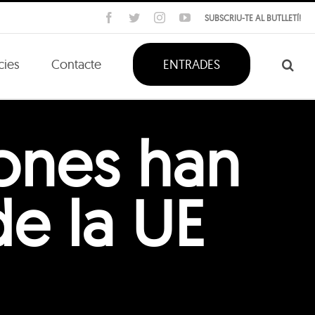
Facebook
Twitter
Instagram
YouTube
SUBSCRIU-TE AL BUTLLETÍ!
cies
Contacte
ENTRADES
ones han
de la UE