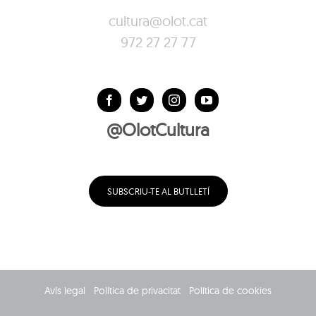
cultura@olot.cat
972 27 27 77
@OlotCultura
SUBSCRIU-TE AL BUTLLETÍ
Avís legal
Política de privacitat
Política de cookies