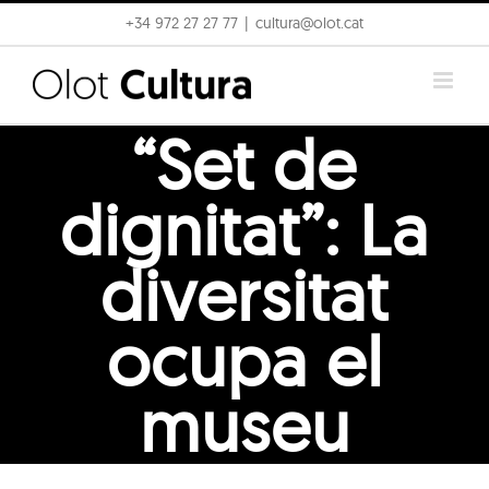
Skip
+34 972 27 27 77
|
cultura@olot.cat
to
content
“Set de
dignitat”: La
diversitat
ocupa el
museu