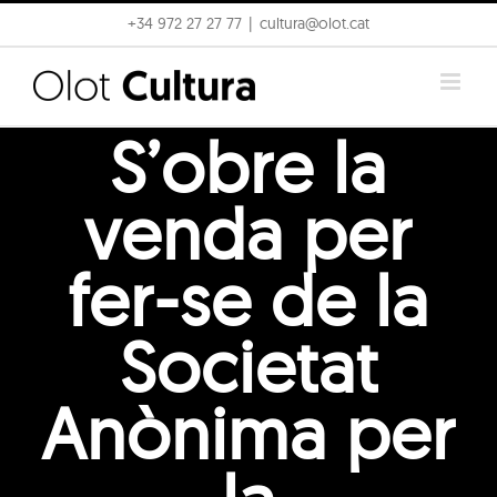
Skip
+34 972 27 27 77
|
cultura@olot.cat
to
content
S’obre la
venda per
fer-se de la
Societat
Anònima per