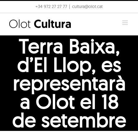
Skip
+34 972 27 27 77
|
cultura@olot.cat
to
content
Terra Baixa,
d’El Llop, es
representarà
a Olot el 18
de setembre