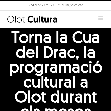
Skip
+34 972 27 27 77
|
cultura@olot.cat
to
content
Torna la Cua
del Drac, la
programació
cultural a
Olot durant