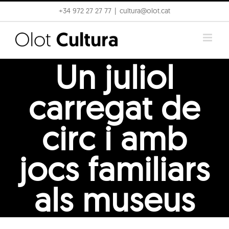
Skip
+34 972 27 27 77
|
cultura@olot.cat
to
content
Un juliol
carregat de
circ i amb
jocs familiars
als museus