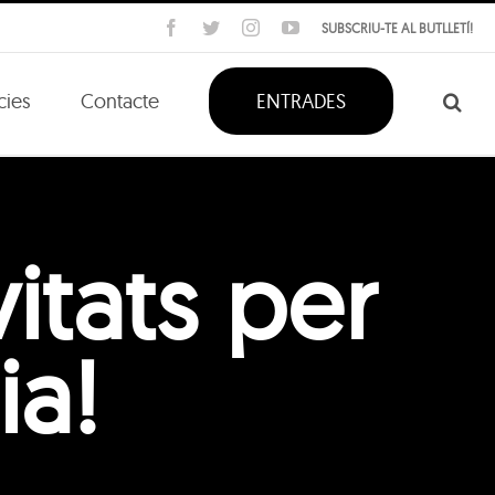
Facebook
Twitter
Instagram
YouTube
SUBSCRIU-TE AL BUTLLETÍ!
cies
Contacte
ENTRADES
itats per
ia!