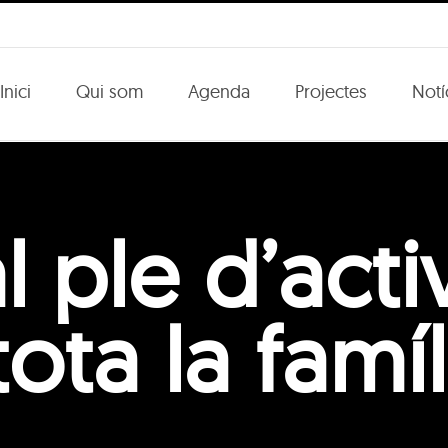
Inici
Qui som
Agenda
Projectes
Notí
 ple d’activ
tota la famíl