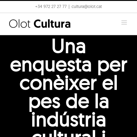
Skip
+34 972 27 27 77
|
cultura@olot.cat
to
content
Una
enquesta per
conèixer el
pes de la
indústria