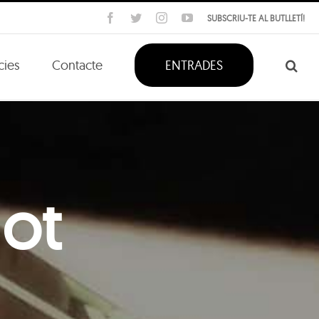
Facebook
Twitter
Instagram
YouTube
SUBSCRIU-TE AL BUTLLETÍ!
cies
Contacte
ENTRADES
ot