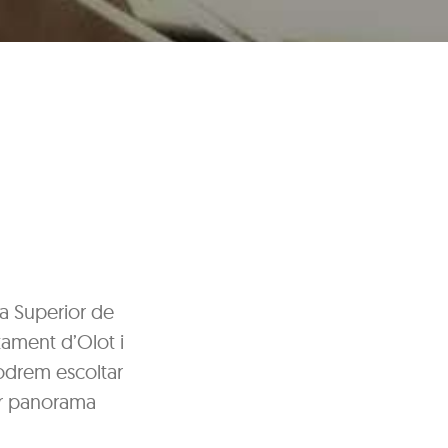
la Superior de
tament d’Olot i
podrem escoltar
tur panorama