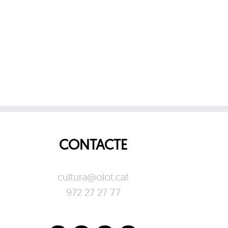
CONTACTE
cultura@olot.cat
972 27 27 77