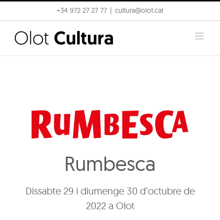
Skip
+34 972 27 27 77
|
cultura@olot.cat
to
content
Rumbesca
Dissabte 29 i diumenge 30 d’octubre de
2022 a Olot