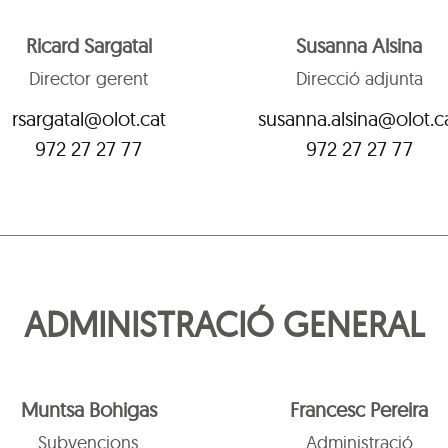
Ricard Sargatal
Susanna Alsina
Director gerent
Direcció adjunta
rsargatal@olot.cat
susanna.alsina@olot.c
972 27 27 77
972 27 27 77
ADMINISTRACIÓ GENERAL
Muntsa Bohigas
Francesc Pereira
Subvencions
Administració