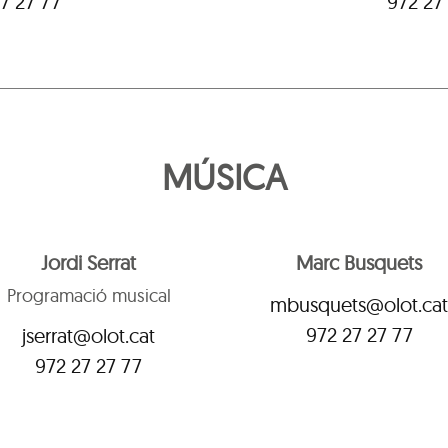
7 27 77
972 27
MÚSICA
Jordi Serrat
Marc Busquets
Programació musical
mbusquets@olot.ca
972 27 27 77
jserrat@olot.cat
972 27 27 77