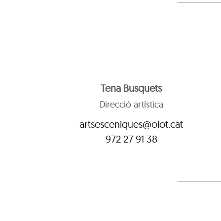
Tena Busquets
Direcció artística
artsesceniques@olot.cat
972 27 91 38