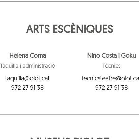
ARTS ESCÈNIQUES
Helena Coma
Nino Costa i Goku
Taquilla i administració
Tècnics
taquilla@olot.cat
tecnicsteatre@olot.ca
972 27 91 38
972 27 91 38