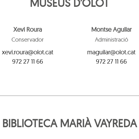
MUSEUS D’OLOT
Xevi Roura
Montse Aguilar
Conservador
Administració
xevi.roura@olot.cat
maguilar@olot.cat
972 27 11 66
972 27 11 66
BIBLIOTECA MARIÀ VAYREDA