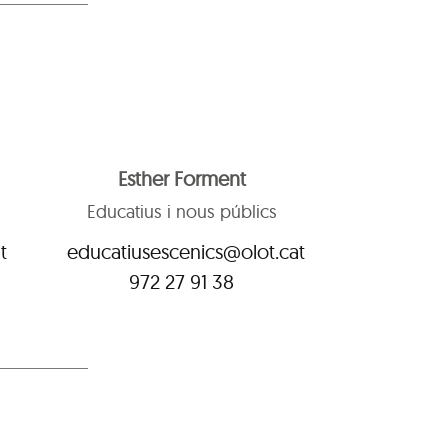
Esther Forment
Educatius i nous públics
t
educatiusescenics@olot.cat
972 27 91 38