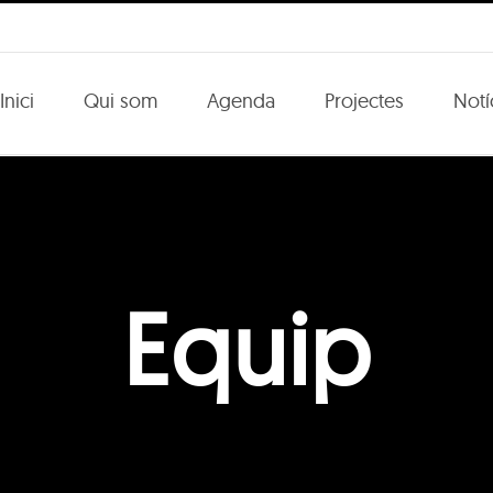
Inici
Qui som
Agenda
Projectes
Notí
Equip