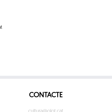
t
CONTACTE
cultura@olot.cat