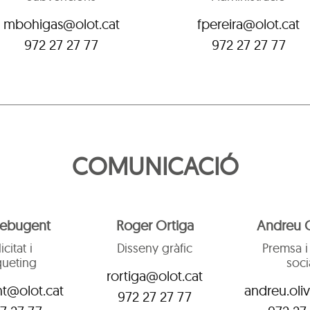
mbohigas@olot.cat
fpereira@olot.cat
972 27 27 77
972 27 27 77
COMUNICACIÓ
Rebugent
Roger Ortiga
Andreu O
icitat i
Disseny gràfic
Premsa i
ueting
soci
rortiga@olot.cat
t@olot.cat
andreu.oli
972 27 27 77