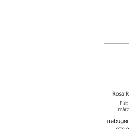
Rosa 
Publ
màrq
rrebugen