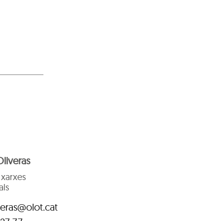
liveras
 xarxes
als
veras@olot.cat