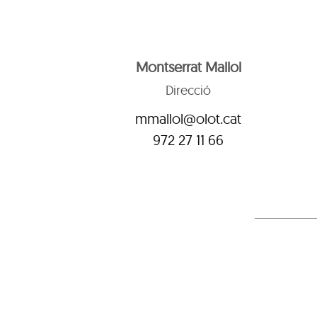
Montserrat Mallol
Direcció
mmallol@olot.cat
972 27 11 66