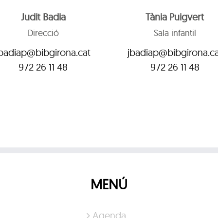
Judit Badia
Tània Puigvert
Direcció
Sala infantil
jbadiap@bibgirona.cat
jbadiap@bibgirona.ca
972 26 11 48
972 26 11 48
MENÚ
Agenda