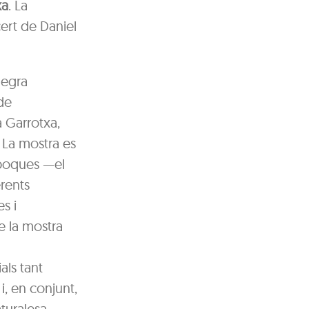
xa
. La
ert de Daniel
negra
 de
a Garrotxa,
 La mostra es
èpoques —el
rents
s i
e la mostra
ls tant
i, en conjunt,
turalesa.