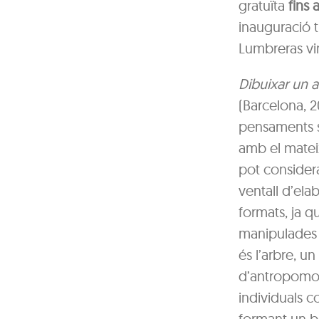
gratuïta
fins 
inauguració t
Lumbreras vi
Dibuixar un a
(Barcelona, 2
pensaments so
amb el mateix
pot consider
ventall d’ela
formats, ja q
manipulades i
és l’arbre, un
d’antropomor
individuals c
formant un b