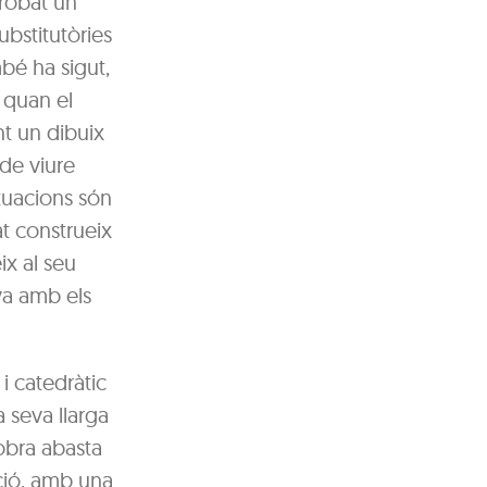
trobat un
ubstitutòries
bé ha sigut,
 quan el
t un dibuix
 de viure
ituacions són
at construeix
ix al seu
va amb els
 i catedràtic
 seva llarga
 obra abasta
lació, amb una