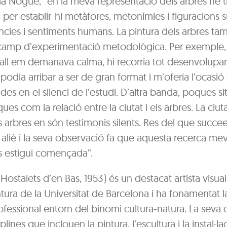
ma Nogué, “en la meva representació dels arbres he 
 per establir-hi metàfores, metonímies i figuracions s
cies i sentiments humans. La pintura dels arbres tam
 camp d’experimentació metodològica. Per exemple,
ball em demanava calma, hi recorria tot desenvolupan
 podia arribar a ser de gran format i m’oferia l’ocasió
ades en el silenci de l’estudi. D’altra banda, poques s
es com la relació entre la ciutat i els arbres. La ciut
els arbres en són testimonis silents. Res del que succee
s aliè i la seva observació fa que aquesta recerca me
 estigui començada”.
Hostalets d’en Bas, 1953) és un destacat artista visual
tura de la Universitat de Barcelona i ha fonamentat la
rofessional entorn del binomi cultura-natura. La seva
plines que inclouen la pintura, l’escultura i la instal·