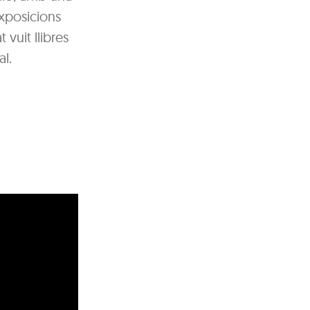
exposicions
 vuit llibres
l.