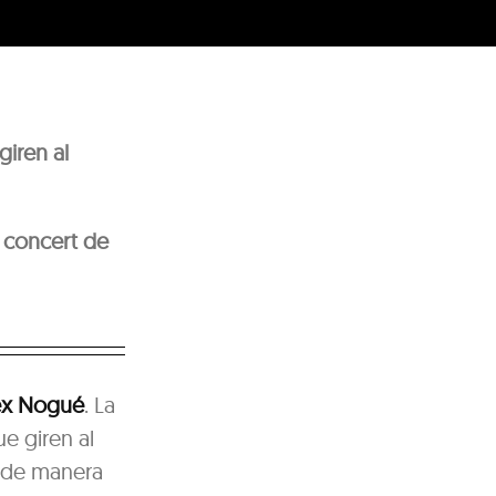
giren al
 concert de
lex Nogué
. La
e giren al
ar de manera