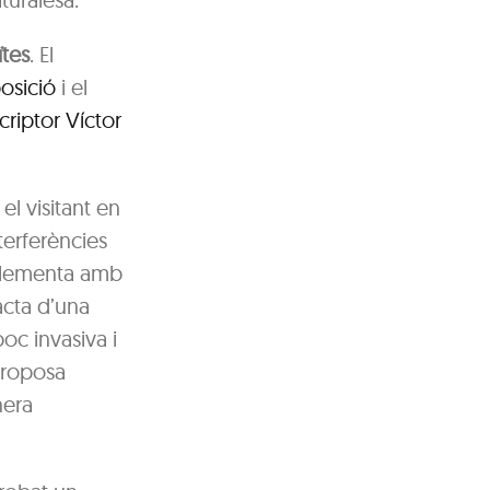
ïtes
. El
posició
i el
criptor Víctor
l visitant en
terferències
mplementa amb
racta d’una
oc invasiva i
 proposa
nera