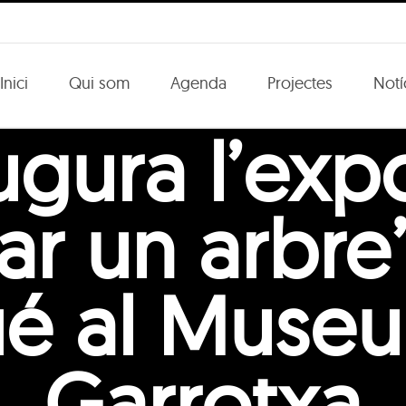
Inici
Qui som
Agenda
Projectes
Notí
ugura l’exp
ar un arbre
é al Museu 
Garrotxa