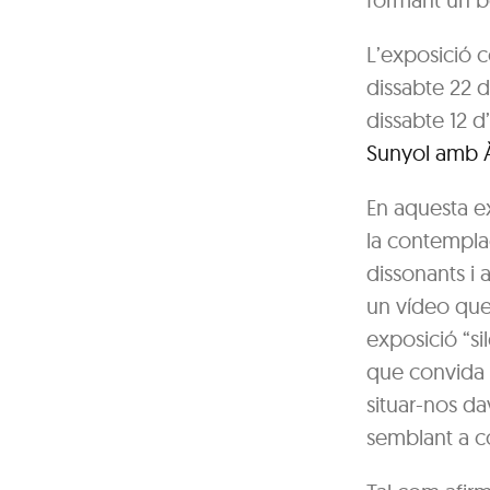
L’exposició
dissabte 22 de
dissabte 12 d’
Sunyol amb 
En aquesta e
la contemplac
dissonants i
un vídeo que r
exposició “si
que convida a
situar-nos da
semblant a co