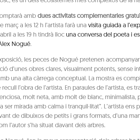
 comptarà amb
dues activitats complementaries
gratu
 març a les 12 h l’artista farà una
visita guiada a l’ex
abril a les 19 h tindrà lloc
una conversa del poeta i es
Àlex Nogué
.
xposició, les peces de Nogué pretenen acompanyar e
ió d’unes obres clares, visualment potents, sense in
 amb una alta càrrega conceptual. La mostra es co
ecull l’obra de l’artista. En paraules de l’artista, es t
lenciosa, molt neta, amb molt de blanc, minimalista, p
 ser mirada amb calma i tranquil·litat”. L’artista ens
vant de dibuixos de petits i grans formats, d’una ma
m l’autor s’ha situat davant dels arbres.