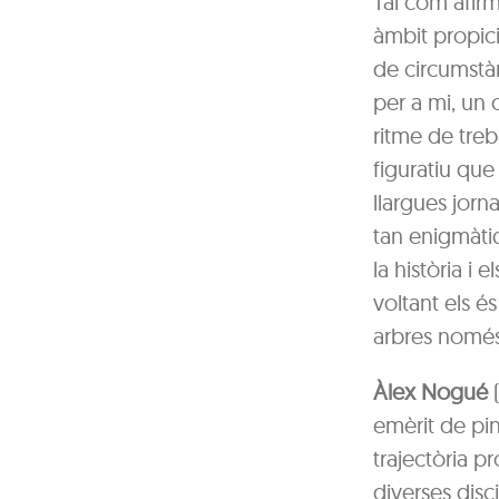
Tal com afir
àmbit propici
de circumstàn
per a mi, un
ritme de tre
figuratiu que
llargues jorn
tan enigmàtiqu
la història i 
voltant els é
arbres només
Àlex Nogué
(
emèrit de pin
trajectòria p
diverses disci