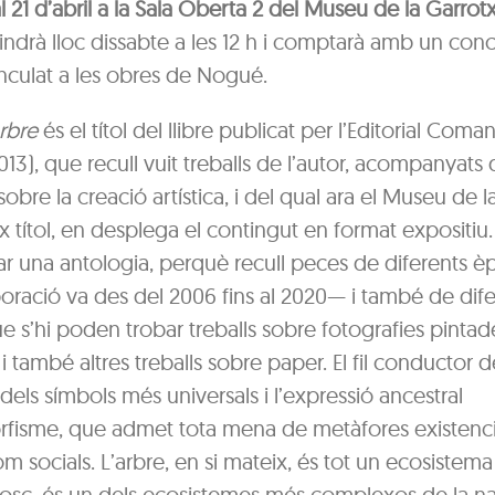
al 21 d’abril a la Sala Oberta 2 del Museu de la Garrot
indrà lloc dissabte a les 12 h i comptarà amb un conc
nculat a les obres de Nogué.
rbre
és el títol del llibre publicat per l’Editorial Coma
013), que recull vuit treballs de l’autor, acompanyats
bre la creació artística, i del qual ara el Museu de l
 títol, en desplega el contingut en format expositiu.
ar una antologia, perquè recull peces de diferents 
boració va des del 2006 fins al 2020— i també de dife
ue s’hi poden trobar treballs sobre fotografies pintade
 també altres treballs sobre paper. El fil conductor d
 dels símbols més universals i l’expressió ancestral
fisme, que admet tota mena de metàfores existencia
om socials. L’arbre, en si mateix, és tot un ecosistema 
osc, és un dels ecosistemes més complexos de la na