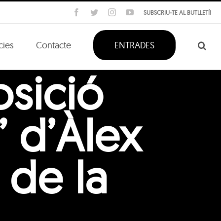
Facebook
Twitter
Instagram
YouTube
SUBSCRIU-TE AL BUTLLETÍ!
cies
Contacte
ENTRADES
osició
” d’Àlex
de la