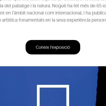
cia del paisatge i la natura. Nogué ha fet més de 65 
ant en l’àmbit nacional com internacional, i ha publicat
 artística fonamentats en la seva experiència persona
Coneix l’exposició