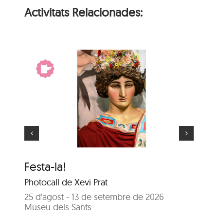
Activitats Relacionades:
El gegant més gran
Festa-la!
El
Photocall de Xevi Prat
25
Sa
25 d'agost - 13 de setembre de 2026
Museu dels Sants