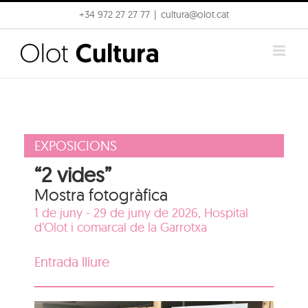
Skip
+34 972 27 27 77
|
cultura@olot.cat
to
content
EXPOSICIONS
“2 vides”
Mostra fotogràfica
1 de juny - 29 de juny de 2026,
Hospital
d’Olot i comarcal de la Garrotxa
Entrada lliure