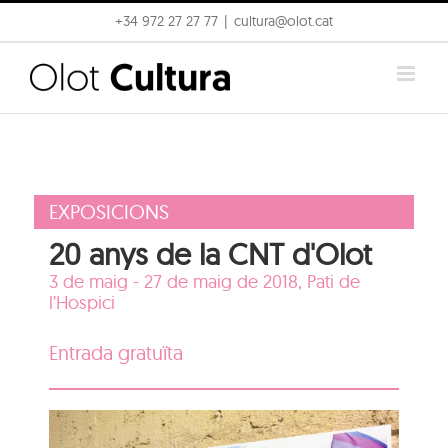
Skip
+34 972 27 27 77
|
cultura@olot.cat
to
content
EXPOSICIONS
20 anys de la CNT d'Olot
3 de maig - 27 de maig de 2018,
Pati de
l’Hospici
Entrada gratuïta