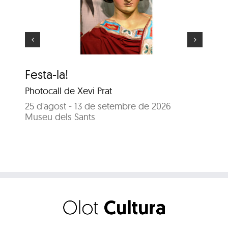
El gegant més gran
Festa-la!
El
Photocall de Xevi Prat
25
Sal
25 d'agost - 13 de setembre de 2026
Museu dels Sants