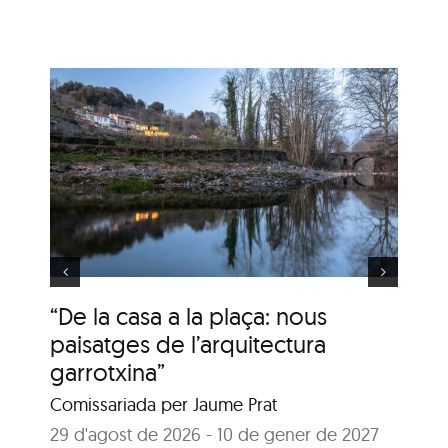
:
‘Olotins a contrallum.
Una experiència
creativa amb IA’
‘O
“De la casa a la plaça: nous
ex
paisatges de l’arquitectura
garrotxina”
4 
Can
Comissariada per Jaume Prat
29 d'agost de 2026 - 10 de gener de 2027