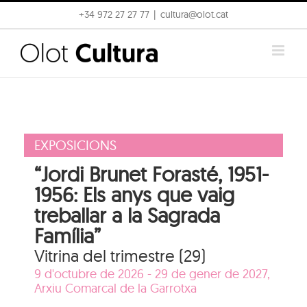
Skip
+34 972 27 27 77
|
cultura@olot.cat
to
content
EXPOSICIONS
“Jordi Brunet Forasté, 1951-
1956: Els anys que vaig
treballar a la Sagrada
Família”
Vitrina del trimestre (29)
9 d'octubre de 2026 - 29 de gener de 2027,
Arxiu Comarcal de la Garrotxa