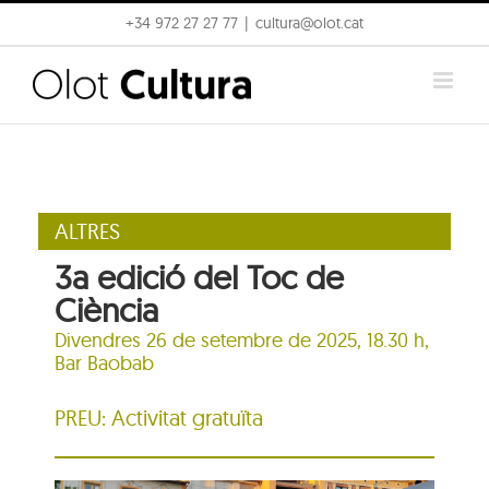
Skip
+34 972 27 27 77
|
cultura@olot.cat
to
content
ALTRES
3a edició del Toc de
Ciència
Divendres 26 de setembre de 2025, 18.30 h,
Bar Baobab
PREU: Activitat gratuïta