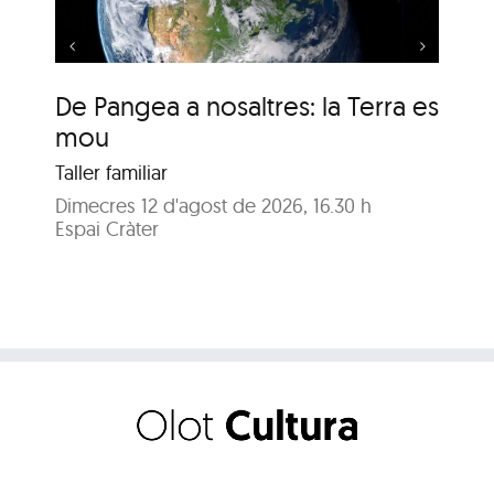
De Pangea a nosaltres: la Terra es
De
mou
m
Taller familiar
Tal
Dimecres 12 d'agost de 2026, 16.30 h
Dij
Espai Cràter
Esp