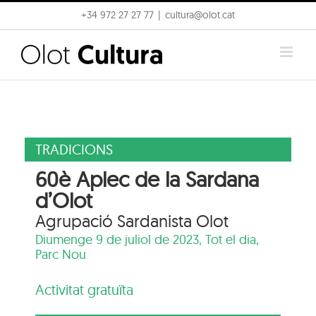
Skip
+34 972 27 27 77
|
cultura@olot.cat
to
content
TRADICIONS
60è Aplec de la Sardana
d’Olot
Agrupació Sardanista Olot
Diumenge 9 de juliol de 2023, Tot el dia,
Parc Nou
Activitat gratuïta