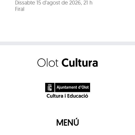
Dissabte 15 d'agost de 2026, 21 h
Dis
Firal
Fir
MENÚ