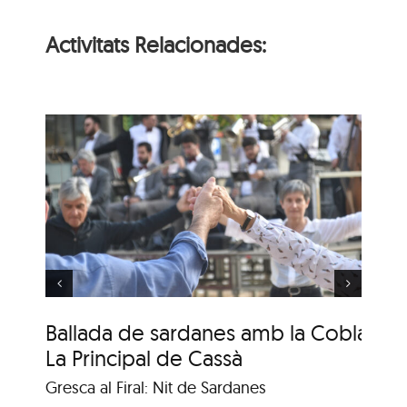
Activitats Relacionades:
s
Ballada de sardanes
amb la Cobla
Genisenca
Ballada de sardanes amb la Cobla
Ba
La Principal de Cassà
G
Gresca al Firal: Nit de Sardanes
Gre